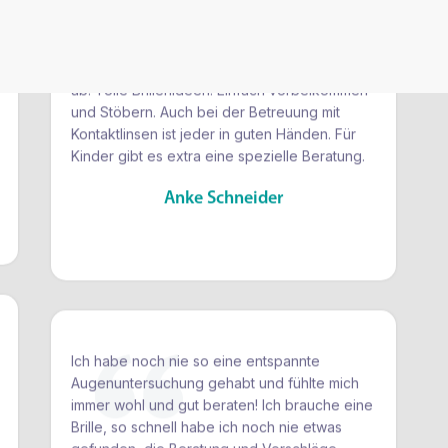
Im Sehzentrum Resigkeit fühlte ich mich sehr
gut beraten. Die Augen wurden mit
modernsten Geräten getestet. Somit konnte
ein Fehler von dem vorherigen Optiker
ausgemerzt werden. Die große Herzlichkeit
rundet das Wohlfühlen in dem tollen Ambiente
ab. Tolle Brillenideen. Einfach vorbeikommen
und Stöbern. Auch bei der Betreuung mit
Kontaktlinsen ist jeder in guten Händen. Für
Kinder gibt es extra eine spezielle Beratung.
Anke Schneider
Ich habe noch nie so eine entspannte
Augenuntersuchung gehabt und fühlte mich