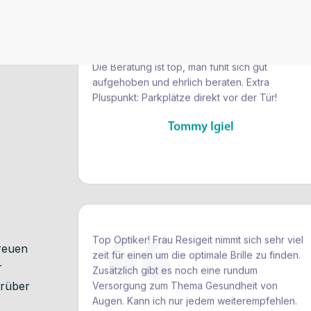
Verkauf kommt erst mal die gründliche
Untersuchung – und die gibt’s direkt vor Ort.
Die Beratung ist top, man fühlt sich gut
aufgehoben und ehrlich beraten. Extra
Pluspunkt: Parkplätze direkt vor der Tür!
Tommy Igiel
Top Optiker! Frau Resigeit nimmt sich sehr viel
zeit für einen um die optimale Brille zu finden.
Zusätzlich gibt es noch eine rundum
freuen
Versorgung zum Thema Gesundheit von
r
Augen. Kann ich nur jedem weiterempfehlen.
arüber
Komme auf jeden Fall wieder.