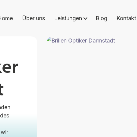
Home
Über uns
Leistungen
Blog
Kontakt
ker
t
nden
edes
 wir