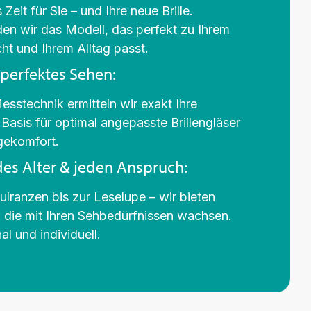
ich hab mich noch nie so kompetent beraten
eit für Sie – und Ihre neue Brille.
gefühlt. Der Laden hat Stil und Wohlfühlfaktor.
en wir das Modell, das perfekt zu Ihrem
Frau Resigkeit nimmt sich ganz viel Zeit um
cht und Ihrem Alltag passt.
alle Fragen zu beantworten. Ich hab schon
sehr lange eine Brille gesucht, die zu mir
 perfektes Sehen:
passt, sie hat ein super Auge dafür und ich
bin damit sehr zufrieden. Die
sstechnik ermitteln wir exakt Ihre
Vorsorgeuntersuchungen haben wir auch
 Basis für optimal angepasste Brillengläser
gemacht und auch hier klärt sie sehr
kompetent auf. Mittlerweile ist die ganze
gekomfort.
Familie bei ihr Kunde;-) Vielen Dank für Ihre
edes Alter & jeden Anspruch:
Zeit und Ihr Wissen.
lranzen bis zur Leselupe – wir bieten
Isi
, die mit Ihren Sehbedürfnissen wachsen.
nal und individuell.