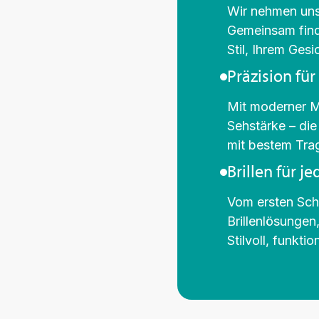
Wir nehmen uns Z
Gemeinsam find
Stil, Ihrem Gesi
Präzision für
Mit moderner Me
Sehstärke – die
mit bestem Tra
Brillen für j
Vom ersten Schu
Brillenlösungen
Stilvoll, funktio
Ab sofort meine neue Optikerin in Darmstadt!
Hier geht es nicht nur um schöne Brillen,
sondern um echte Augenpflege. Vor dem