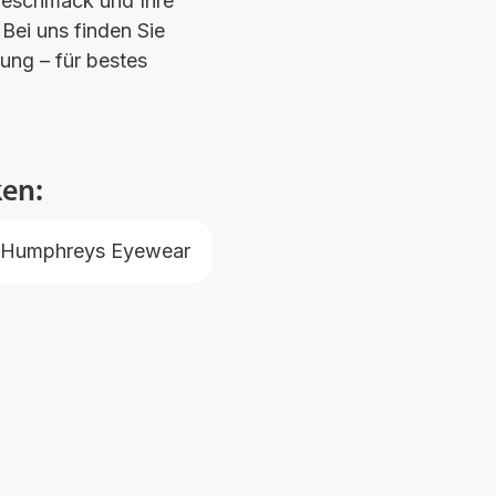
 Geschmack und Ihre
Bei uns finden Sie
ung – für bestes
Ich habe noch nie so eine entspannte
Augenuntersuchung gehabt und fühlte mich
en:
immer wohl und gut beraten! Ich brauche eine
Brille, so schnell habe ich noch nie etwas
Humphreys Eyewear
gefunden, die Beratung und Vorschläge
waren einfach klasse! Parkplatz in Darmstadt
ohne Kosten direkt vor der Tür, hier ist alles
außergewöhnlich gut! Ich kann Frau Resigkeit
nur weiterempfehlen! Von mir gibt es ein
Stern extra!
Markus Knopf