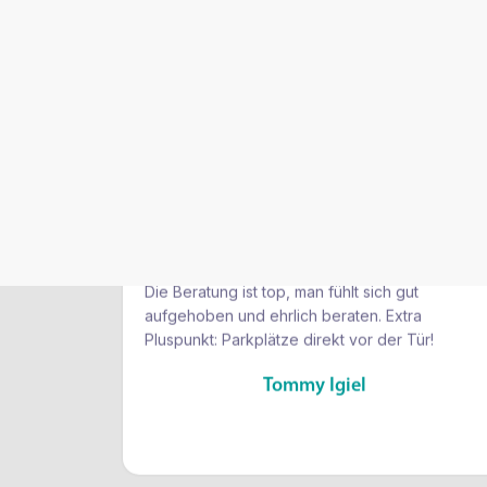
Ab sofort meine neue Optikerin in Darmstadt!
Hier geht es nicht nur um schöne Brillen,
sondern um echte Augenpflege. Vor dem
Verkauf kommt erst mal die gründliche
Untersuchung – und die gibt’s direkt vor Ort.
Die Beratung ist top, man fühlt sich gut
aufgehoben und ehrlich beraten. Extra
Pluspunkt: Parkplätze direkt vor der Tür!
Tommy Igiel