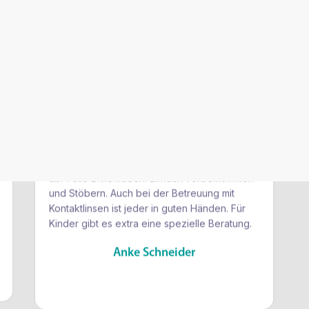
Isi
Im Sehzentrum Resigkeit fühlte ich mich sehr
gut beraten. Die Augen wurden mit
modernsten Geräten getestet. Somit konnte
ein Fehler von dem vorherigen Optiker
ausgemerzt werden. Die große Herzlichkeit
rundet das Wohlfühlen in dem tollen Ambiente
ab. Tolle Brillenideen. Einfach vorbeikommen
und Stöbern. Auch bei der Betreuung mit
Kontaktlinsen ist jeder in guten Händen. Für
Kinder gibt es extra eine spezielle Beratung.
Anke Schneider