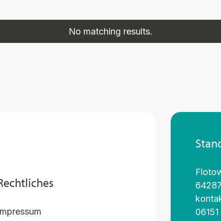
No matching results.
Stan
Flotow
Rechtliches
64287
konta
Impressum
06151