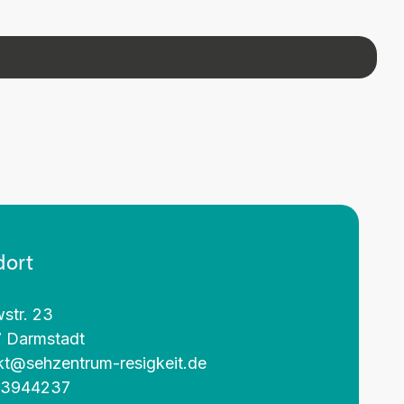
dort
str. 23
 Darmstadt
kt@sehzentrum-resigkeit.de
 3944237