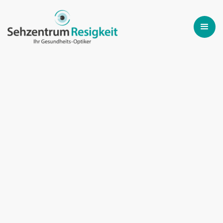
All
Blue light glasses
Kids eye wear
Contact lenses